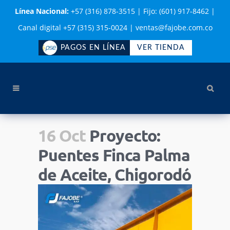
Línea Nacional:
+57 (316) 878-3515
|
Fijo: (601) 917-8462
|
Canal digital +57 (315) 315-0024
|
ventas@fajobe.com.co
PAGOS EN LÍNEA
VER TIENDA
16 Oct
Proyecto:
Puentes Finca Palma
de Aceite, Chigorodó