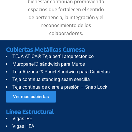
bienestar continúan promoviendo
espacios que fortalecen el sentido
de pertenencia, la integración y el
reconocimiento de los
colaboradores.
Cubiertas Metálicas Cumesa
TEJA ÁTICA® Teja perfil arquitectónico
Muropanel® sándwich para Muros
Teja Arizona ® Panel Sandwich para Cubiertas
Teja continua standing seam sencilla
Teja continua de cierre a presión – Snap Lock
Ver más cubiertas
Línea Estructural
Vigas IPE
Vigas HEA