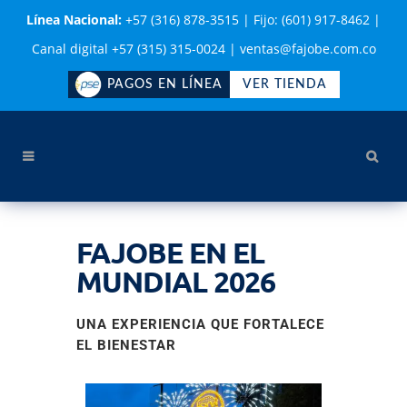
Línea Nacional:
+57 (316) 878-3515
|
Fijo: (601) 917-8462
|
Canal digital +57 (315) 315-0024
|
ventas@fajobe.com.co
PAGOS EN LÍNEA
VER TIENDA
FAJOBE EN EL
MUNDIAL 2026
UNA EXPERIENCIA QUE FORTALECE
EL BIENESTAR