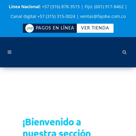
Línea Nacional:
+57 (316) 878-3515
|
Fijo: (601) 917-8462
|
Canal digital +57 (315) 315-0024
|
ventas@fajobe.com.co
PAGOS EN LÍNEA
VER TIENDA
¡Bienvenido a
nuestra sección