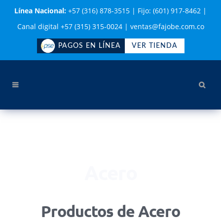
Línea Nacional:
+57 (316) 878-3515
|
Fijo: (601) 917-8462
|
Canal digital +57 (315) 315-0024
|
ventas@fajobe.com.co
PAGOS EN LÍNEA
VER TIENDA
Acero
Productos de Acero