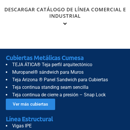
DESCARGAR CATÁLOGO DE LÍNEA COMERCIAL E
INDUSTRIAL
Diligencie el siguiente formulario para descargar el
Cubiertas Metálicas Cumesa
catálogo de productos de la Línea Comercial e Industrial.
TEJA ÁTICA® Teja perfil arquitectónico
Muropanel® sándwich para Muros
Teja Arizona ® Panel Sandwich para Cubiertas
Teja continua standing seam sencilla
Teja continua de cierre a presión – Snap Lock
Ver más cubiertas
Línea Estructural
Vigas IPE