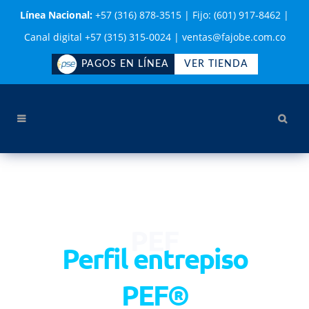
Línea Nacional:
+57 (316) 878-3515
|
Fijo: (601) 917-8462
|
Canal digital +57 (315) 315-0024
|
ventas@fajobe.com.co
PAGOS EN LÍNEA
VER TIENDA
PEF
Perfil entrepiso
PEF®