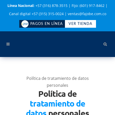
Línea Nacional:
+57 (316) 878-3515
|
Fijo: (601) 917-8462
|
Canal digital +57 (315) 315-0024
|
ventas@fajobe.com.co
PAGOS EN LÍNEA
VER TIENDA
Política de tratamiento de datos
personales
Política de
tratamiento de
datos
personales