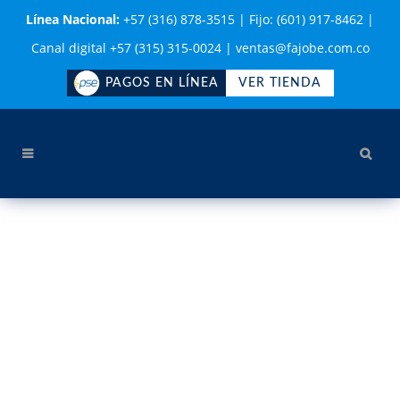
Línea Nacional:
+57 (316) 878-3515
|
Fijo: (601) 917-8462
|
Canal digital +57 (315) 315-0024
|
ventas@fajobe.com.co
PAGOS EN LÍNEA
VER TIENDA