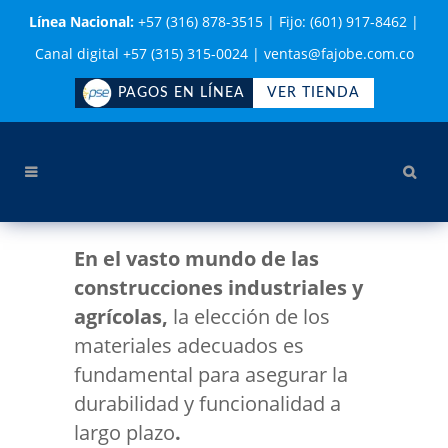
Línea Nacional:
+57 (316) 878-3515
|
Fijo: (601) 917-8462
|
Canal digital +57 (315) 315-0024
|
ventas@fajobe.com.co
PAGOS EN LÍNEA
VER TIENDA
En el vasto mundo de las
construcciones industriales y
agrícolas,
la elección de los
materiales adecuados es
fundamental para asegurar la
durabilidad y funcionalidad a
largo plazo
.