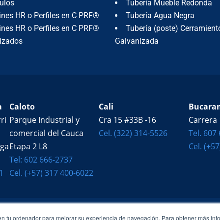
ulos
Tubería Mueble Redonda
TUBERÍA MUEBLE REDONDA
ines HR o Perfiles en C PRF®
Tubería Agua Negra
ines HR o Perfiles en C PRF®
Tubería (poste) Cerramient
TUBERÍA AGUA NEGRA
izados
Galvanizada
TUBERÍA (POSTE) CERRAMIENTO
GALVANIZADA
BOBINAS PREPINTADAS
a
Caloto
Cali
Bucara
LÁMINA ACEITADA
ri
Parque Industrial y
Cra 15 #33B -16
Carrera 
comercial del Cauca
Cel. (322) 314-5526
Tel. 607
LÁMINA ALFAJOR
ega
Etapa 2 L8
Cel. (+5
LÁMINA COLD ROLLED
Tel: 602 666-2737
LÁMINA GALVANIZADA
1
Cel. (+57) 317 400-6022
LÁMINA HOT ROLLED
LÁMINA HR / PDR
en tu ordenador para mejorar su experiencia de navegación. Para obtener más inf
Llevamos más de 40 años
construyendo país con acero de calidad,
imp