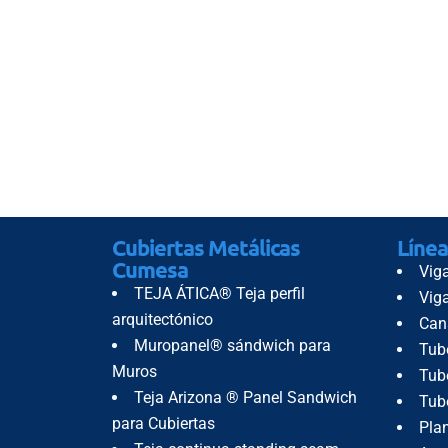
Cubiertas Metálicas
Línea
Cumesa
Vig
TEJA ÁTICA® Teja perfil
Vig
arquitectónico
Can
Muropanel® sándwich para
Tub
Muros
Tube
Teja Arizona ® Panel Sandwich
Tub
para Cubiertas
Pla