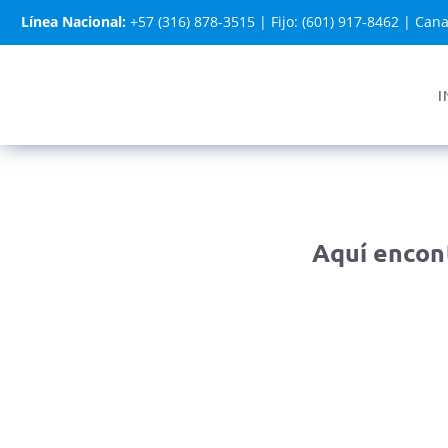
Línea Nacional:
+57 (316) 878-3515
|
Fijo: (601) 917-8462
|
Cana
I
Aquí encont