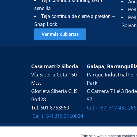
Teja continua standing seam
Ang
sencilla
Perl
Teja continua de cierre a presión –
Perl
Snap Lock
Galvan
Ver más cubiertas
Puntos de venta físicos de acero
Casa matriz Siberia
Galapa, Barranquill
Vía Siberia Cota 150
Parque Industrial Ferr
Mts.
Park
Glorieta Siberia CLIS
C Carrera 71 # 3 Bod
Bod28
97
Tel. 601 8763960
Cel. (+57) 317 432-266
Cel. (+57) 315 3150024
Este sitio web almacena cookies 