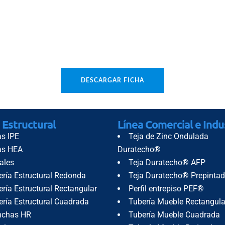
ANGULOS
PERLINES HR O PERFILES EN C PRF®
PERLINES HR O PERFILES EN C PRF®
GALVANIZADOS
DESCARGAR FICHA
TEJA DE ZINC ONDULADA
DURATECHO®
 Estructural
Línea Comercial e Indu
as IPE
Teja de Zinc Ondulada
TEJA DURATECHO® AFP
as HEA
Duratecho®
TEJA DURATECHO® PREPINTADA
ales
Teja Duratecho® AFP
ería Estructural Redonda
Teja Duratecho® Prepinta
PERFIL ENTREPISO PEF®
ría Estructural Rectangular
Perfil entrepiso PEF®
TUBERÍA MUEBLE RECTANGULAR
ería Estructural Cuadrada
Tubería Mueble Rectangula
nchas HR
Tubería Mueble Cuadrada
TUBERÍA MUEBLE CUADRADA