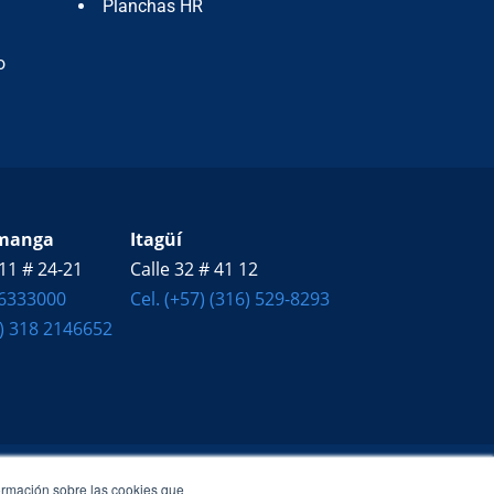
Planchas HR
o
manga
Itagüí
11 # 24-21
Calle 32 # 41 12
 6333000
Cel. (+57) (316) 529-8293
7) 318 2146652
ormación sobre las cookies que
ortando y comercializando: Tejas marca Duratecho,