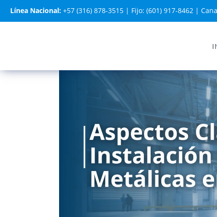
Línea Nacional:
+57 (316) 878-3515
|
Fijo: (601) 917-8462
|
Cana
I