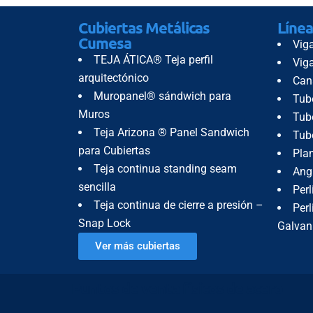
Cubiertas Metálicas
Línea
Cumesa
Vig
TEJA ÁTICA® Teja perfil
Vig
arquitectónico
Can
Muropanel® sándwich para
Tub
Muros
Tube
Teja Arizona ® Panel Sandwich
Tub
para Cubiertas
Pla
Teja continua standing seam
Ang
sencilla
Perl
Teja continua de cierre a presión –
Perl
Snap Lock
Galvan
Ver más cubiertas
Puntos de venta físicos de acero