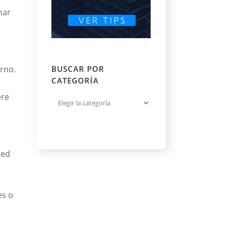
nar
BUSCAR POR
rno.
CATEGORÍA
pre
ted
es o