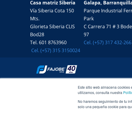
Casa matriz Siberia
Galapa, Barranquill
Vía Siberia Cota 150
Parque Industrial Ferr
Mts.
Park
Glorieta Siberia CLIS
C Carrera 71 # 3 Bod
Bod28
97
Tel. 601 8763960
Cel. (+57) 317 432-266
Cel. (+57) 315 3150024
Este sitio web almacena cookies 
utilizamos, consulta nuestra
Polít
Copyrights 
No haremos seguimiento de tu info
solo una pequeña cookie para que 