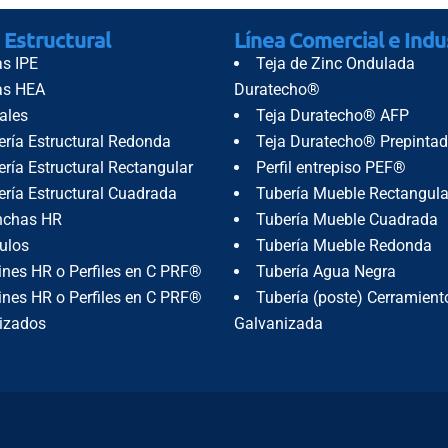
 Estructural
Línea Comercial e Indu
as IPE
Teja de Zinc Ondulada
as HEA
Duratecho®
ales
Teja Duratecho® AFP
ería Estructural Redonda
Teja Duratecho® Prepinta
ría Estructural Rectangular
Perfil entrepiso PEF®
ería Estructural Cuadrada
Tubería Mueble Rectangula
nchas HR
Tubería Mueble Cuadrada
ulos
Tubería Mueble Redonda
ines HR o Perfiles en C PRF®
Tubería Agua Negra
ines HR o Perfiles en C PRF®
Tubería (poste) Cerramient
izados
Galvanizada