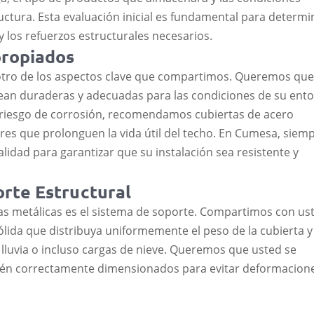
ructura. Esta evaluación inicial es fundamental para determi
ANGULOS
 los refuerzos estructurales necesarios.
PERLINES HR O PERFILES EN C PRF®
propiados
s otro de los aspectos clave que compartimos. Queremos que
PERLINES HR O PERFILES EN C PRF®
GALVANIZADOS
sean duraderas y adecuadas para las condiciones de su ento
 riesgo de corrosión, recomendamos cubiertas de acero
res que prolonguen la vida útil del techo. En Cumesa, siem
lidad para garantizar que su instalación sea resistente y
TEJA DE ZINC ONDULADA
DURATECHO®
rte Estructural
TEJA DURATECHO® AFP
tas metálicas es el sistema de soporte. Compartimos con us
TEJA DURATECHO® PREPINTADA
ólida que distribuya uniformemente el peso de la cubierta y
a lluvia o incluso cargas de nieve. Queremos que usted se
PERFIL ENTREPISO PEF®
estén correctamente dimensionados para evitar deformacion
TUBERÍA MUEBLE RECTANGULAR
TUBERÍA MUEBLE CUADRADA