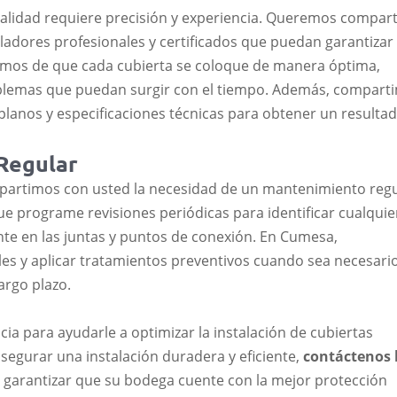
calidad requiere precisión y experiencia. Queremos compart
TUBERÍA MUEBLE REDONDA
ladores profesionales y certificados que puedan garantizar
TUBERÍA AGUA NEGRA
mos de que cada cubierta se coloque de manera óptima,
TUBERÍA (POSTE) CERRAMIENTO
roblemas que puedan surgir con el tiempo. Además, compart
GALVANIZADA
 planos y especificaciones técnicas para obtener un resulta
Regular
BOBINAS PREPINTADAS
ompartimos con usted la necesidad de un mantenimiento reg
LÁMINA ACEITADA
e programe revisiones periódicas para identificar cualquie
nte en las juntas y puntos de conexión. En Cumesa,
LÁMINA ALFAJOR
s y aplicar tratamientos preventivos cuando sea necesario
LÁMINA COLD ROLLED
argo plazo.
LÁMINA GALVANIZADA
a para ayudarle a optimizar la instalación de cubiertas
LÁMINA HOT ROLLED
segurar una instalación duradera y eficiente,
contáctenos
LÁMINA HR / PDR
 garantizar que su bodega cuente con la mejor protección