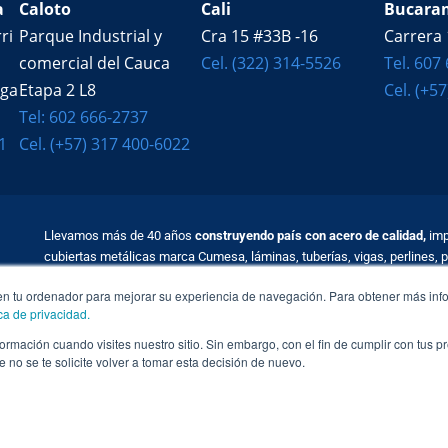
a
Caloto
Cali
Bucara
ri
Parque Industrial y
Cra 15 #33B -16
Carrera 
comercial del Cauca
Cel. (322) 314-5526
Tel. 607
ega
Etapa 2 L8
Cel. (+5
Tel: 602 666-2737
1
Cel. (+57) 317 400-6022
Llevamos más de 40 años
construyendo país con acero de calidad,
imp
cubiertas metálicas marca Cumesa, láminas, tuberías, vigas, perlines, p
Colombia.
en tu ordenador para mejorar su experiencia de navegación. Para obtener más inf
ica de privacidad.
© 2025 Todos los derechos reservados FAJOBE
Código de ética
|
Políticas 
rmación cuando visites nuestro sitio. Sin embargo, con el fin de cumplir con tus 
no se te solicite volver a tomar esta decisión de nuevo.
Diseñado y desarrollado por
Estructurando MDV