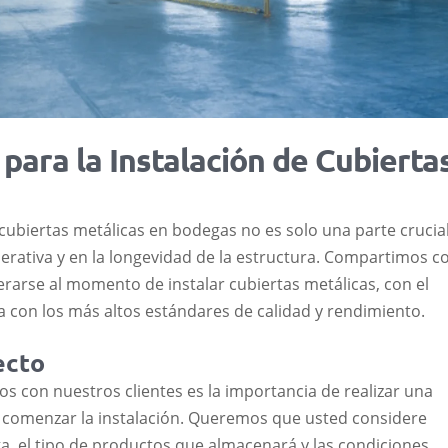
TEJA CONTINUA DE CIERRE A
PRESIÓN – SNAP LOCK
TEJA ARIZONA® PANEL SÁNDWICH
PARA CUBIERTAS
VER CUBIERTAS METÁLICAS
para la Instalación de Cubierta
VIGAS IPE
ubiertas metálicas en bodegas no es solo una parte crucial
VIGAS HEA
perativa y en la longevidad de la estructura. Compartimos c
CANALES
rarse al momento de instalar cubiertas metálicas, con el
 con los más altos estándares de calidad y rendimiento.
TUBERÍA ESTRUCTURAL REDONDA
TUBERÍA ESTRUCTURAL
ecto
RECTANGULAR
 con nuestros clientes es la importancia de realizar una
TUBERÍA ESTRUCTURAL CUADRADA
 comenzar la instalación. Queremos que usted considere
a, el tipo de productos que almacenará y las condiciones
PLANCHAS HR