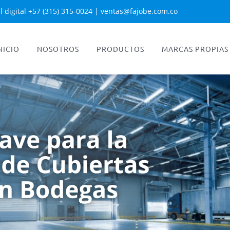
l digital +57 (315) 315-0024
|
ventas@fajobe.com.co
NICIO
NOSOTROS
PRODUCTOS
MARCAS PROPIAS
TEJA ÁTICA® TEJA PERFIL
ARQUITECTÓNICO
MUROPANEL® SÁNDWICH PARA
MUROS
TEJA ARIZONA® PANEL SANDWICH
PARA CUBIERTAS
TEJA CONTINUA STANDING SEAM
SENCILLA