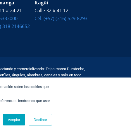
manga
Itagüí
11 # 24-21
Calle 32 # 41 12
 6333000
Cel. (+57) (316) 529-8293
7) 318 2146652
ortando y comercializando: Tejas marca Duratecho,
erfiles, ángulos, alambres, canales y más en todo
ormación sobre las cookies que
de Privacidad
preferencias, tendremos que usar
Aceptar
Declinar