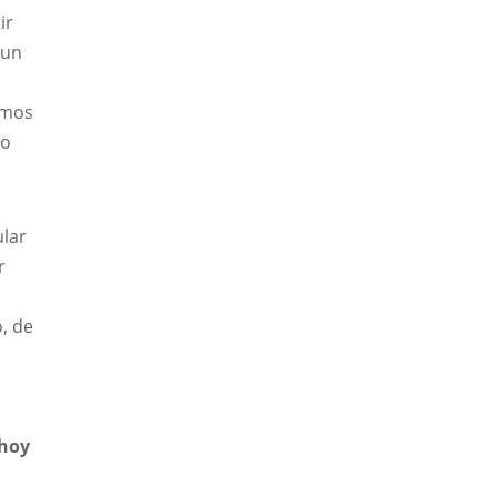
ir
 un
imos
do
ular
r
, de
 hoy