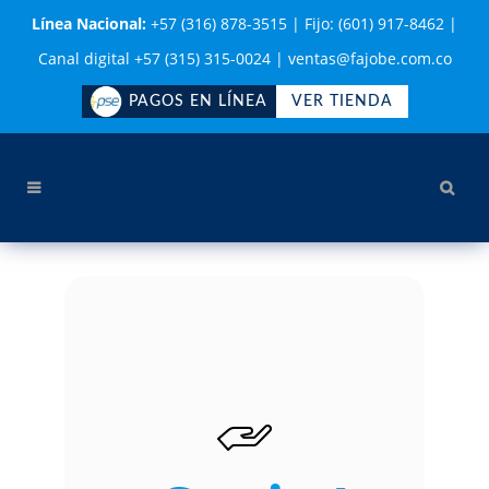
Línea Nacional:
+57 (316) 878-3515
|
Fijo: (601) 917-8462
|
Canal digital +57 (315) 315-0024
|
ventas@fajobe.com.co
PAGOS EN LÍNEA
VER TIENDA