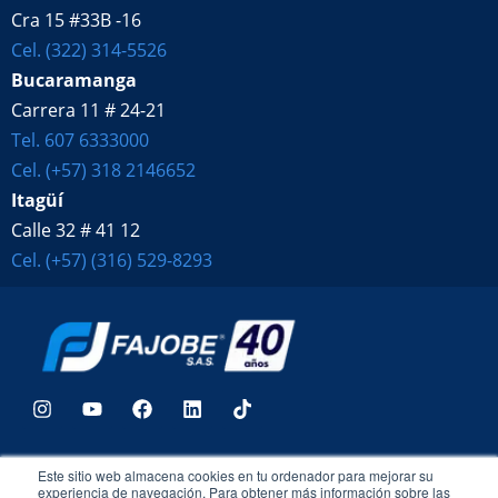
Cra 15 #33B -16
Cel. (322) 314-5526
Bucaramanga
Carrera 11 # 24-21
Tel. 607 6333000
Cel. (+57) 318 2146652
Itagüí
Calle 32 # 41 12
Cel. (+57) (316) 529-8293
Llevamos más de 40 años
construyendo país con acero de calidad,
Este sitio web almacena cookies en tu ordenador para mejorar su
importando y comercializando: Tejas marca Duratecho, cubiertas
experiencia de navegación. Para obtener más información sobre las