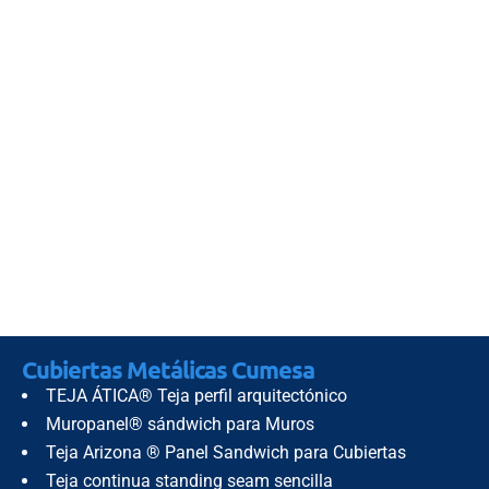
aspecto fundamental en el proceso
de aprendizaje. Un entorno
adecuado y funcional no solo
favorece el desarrollo académico
de los estudiantes, sino que
también influye en la comodidad y
seguridad dentro de los recintos
educativos. En este contexto, las
cubiertas......
Cubiertas Metálicas Cumesa
TEJA ÁTICA® Teja perfil arquitectónico
Muropanel® sándwich para Muros
Teja Arizona ® Panel Sandwich para Cubiertas
Teja continua standing seam sencilla