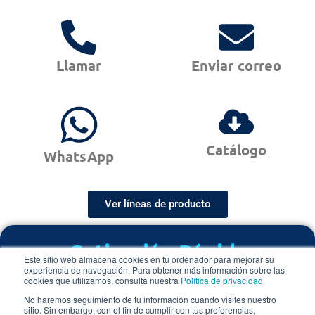
Llamar
Enviar correo
Catálogo
WhatsApp
Ver líneas de producto
Cotización Rápida
Este sitio web almacena cookies en tu ordenador para mejorar su
experiencia de navegación. Para obtener más información sobre las
Cotice nuestras Cubiertas Metálicas o Cerramientos
cookies que utilizamos, consulta nuestra
Política de privacidad.
Metálicos
en menos de 48 horas hábiles
No haremos seguimiento de tu información cuando visites nuestro
sitio. Sin embargo, con el fin de cumplir con tus preferencias,