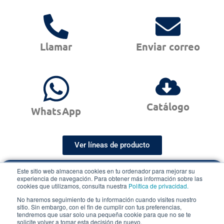
Llamar
Enviar correo
Catálogo
WhatsApp
Ver líneas de producto
Este sitio web almacena cookies en tu ordenador para mejorar su
Cotización Rápida
experiencia de navegación. Para obtener más información sobre las
cookies que utilizamos, consulta nuestra
Política de privacidad.
en menos de 48 horas hábiles
No haremos seguimiento de tu información cuando visites nuestro
sitio. Sin embargo, con el fin de cumplir con tus preferencias,
Cotización express
tendremos que usar solo una pequeña cookie para que no se te
solicite volver a tomar esta decisión de nuevo.