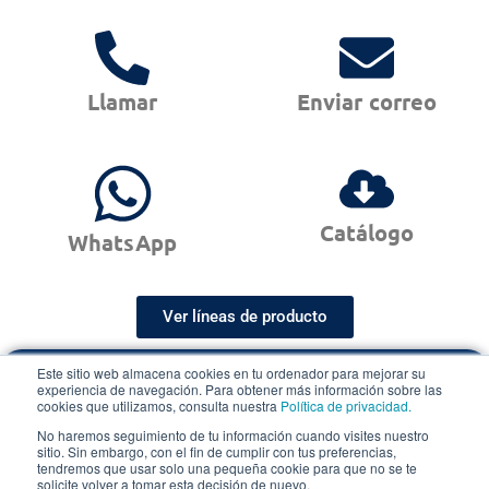
Llamar
Enviar correo
Catálogo
WhatsApp
Ver líneas de producto
Este sitio web almacena cookies en tu ordenador para mejorar su
Cotización Rápida
experiencia de navegación. Para obtener más información sobre las
cookies que utilizamos, consulta nuestra
Política de privacidad.
en menos de 48 horas hábiles
No haremos seguimiento de tu información cuando visites nuestro
sitio. Sin embargo, con el fin de cumplir con tus preferencias,
Cotización express
tendremos que usar solo una pequeña cookie para que no se te
solicite volver a tomar esta decisión de nuevo.